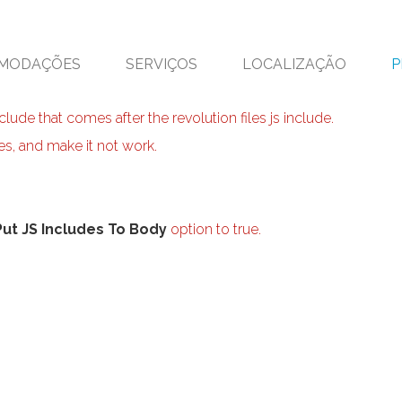
MODAÇÕES
SERVIÇOS
LOCALIZAÇÃO
P
clude that comes after the revolution files js include.
ies, and make it not work.
Put JS Includes To Body
option to true.