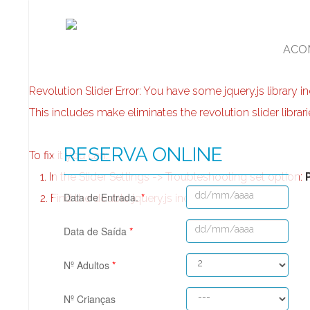
ACO
Revolution Slider Error: You have some jquery.js library in
This includes make eliminates the revolution slider librar
RESERVA ONLINE
To fix it you can:
1. In the Slider Settings -> Troubleshooting set option:
Data de Entrada.
*
2. Find the double jquery.js include and remove it.
Data de Saída
*
Nº Adultos
*
Nº Crianças